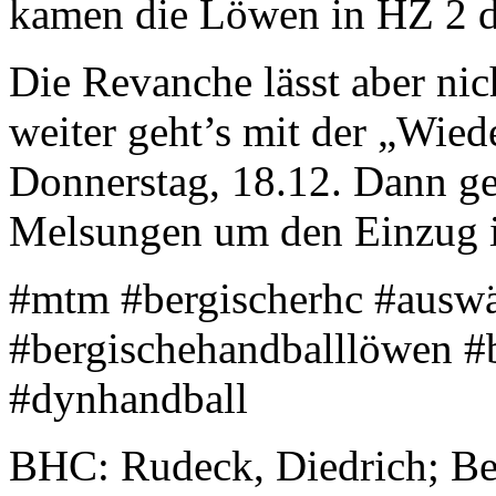
kamen die Löwen in HZ 2 d
Die Revanche lässt aber nic
weiter geht’s mit der „Wied
Donnerstag, 18.12. Dann g
Melsungen um den Einzug i
#mtm #bergischerhc #auswär
#bergischehandballlöwen #
#dynhandball
BHC: Rudeck, Diedrich; Bey