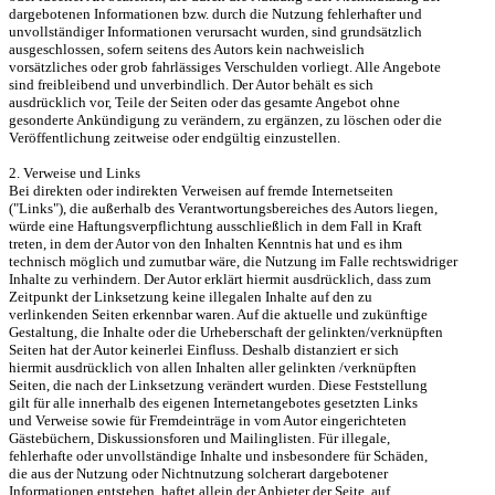
dargebotenen Informationen bzw. durch die Nutzung fehlerhafter und

unvollständiger Informationen verursacht wurden, sind grundsätzlich

ausgeschlossen, sofern seitens des Autors kein nachweislich

vorsätzliches oder grob fahrlässiges Verschulden vorliegt. Alle Angebote

sind freibleibend und unverbindlich. Der Autor behält es sich

ausdrücklich vor, Teile der Seiten oder das gesamte Angebot ohne

gesonderte Ankündigung zu verändern, zu ergänzen, zu löschen oder die

Veröffentlichung zeitweise oder endgültig einzustellen.

2. Verweise und Links

Bei direkten oder indirekten Verweisen auf fremde Internetseiten

("Links"), die außerhalb des Verantwortungsbereiches des Autors liegen,

würde eine Haftungsverpflichtung ausschließlich in dem Fall in Kraft

treten, in dem der Autor von den Inhalten Kenntnis hat und es ihm

technisch möglich und zumutbar wäre, die Nutzung im Falle rechtswidriger

Inhalte zu verhindern. Der Autor erklärt hiermit ausdrücklich, dass zum

Zeitpunkt der Linksetzung keine illegalen Inhalte auf den zu

verlinkenden Seiten erkennbar waren. Auf die aktuelle und zukünftige

Gestaltung, die Inhalte oder die Urheberschaft der gelinkten/verknüpften

Seiten hat der Autor keinerlei Einfluss. Deshalb distanziert er sich

hiermit ausdrücklich von allen Inhalten aller gelinkten /verknüpften

Seiten, die nach der Linksetzung verändert wurden. Diese Feststellung

gilt für alle innerhalb des eigenen Internetangebotes gesetzten Links

und Verweise sowie für Fremdeinträge in vom Autor eingerichteten

Gästebüchern, Diskussionsforen und Mailinglisten. Für illegale,

fehlerhafte oder unvollständige Inhalte und insbesondere für Schäden,

die aus der Nutzung oder Nichtnutzung solcherart dargebotener

Informationen entstehen, haftet allein der Anbieter der Seite, auf
