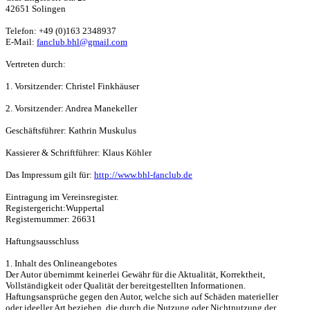
42651 Solingen

Telefon: +49 (0)163 2348937

E-Mail: 
fanclub.bhl@gmail.com
Vertreten durch:

1. Vorsitzender: Christel Finkhäuser

2. Vorsitzender: Andrea Manekeller

Geschäftsführer: Kathrin Muskulus
Kassierer & Schriftführer: Klaus Köhler

Das Impressum gilt für: 
http://www.bhl-fanclub.de
Eintragung im Vereinsregister.

Registergericht:Wuppertal

Registernummer: 26631

Haftungsausschluss

1. Inhalt des Onlineangebotes

Der Autor übernimmt keinerlei Gewähr für die Aktualität, Korrektheit,

Vollständigkeit oder Qualität der bereitgestellten Informationen.

Haftungsansprüche gegen den Autor, welche sich auf Schäden materieller

oder ideeller Art beziehen, die durch die Nutzung oder Nichtnutzung der
