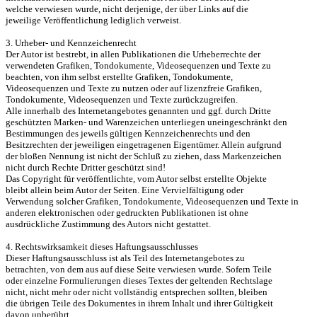
welche verwiesen wurde, nicht derjenige, der über Links auf die

jeweilige Veröffentlichung lediglich verweist.

3. Urheber- und Kennzeichenrecht

Der Autor ist bestrebt, in allen Publikationen die Urheberrechte der

verwendeten Grafiken, Tondokumente, Videosequenzen und Texte zu

beachten, von ihm selbst erstellte Grafiken, Tondokumente,

Videosequenzen und Texte zu nutzen oder auf lizenzfreie Grafiken,

Tondokumente, Videosequenzen und Texte zurückzugreifen.

Alle innerhalb des Internetangebotes genannten und ggf. durch Dritte

geschützten Marken- und Warenzeichen unterliegen uneingeschränkt den

Bestimmungen des jeweils gültigen Kennzeichenrechts und den

Besitzrechten der jeweiligen eingetragenen Eigentümer. Allein aufgrund

der bloßen Nennung ist nicht der Schluß zu ziehen, dass Markenzeichen

nicht durch Rechte Dritter geschützt sind!

Das Copyright für veröffentlichte, vom Autor selbst erstellte Objekte

bleibt allein beim Autor der Seiten. Eine Vervielfältigung oder

Verwendung solcher Grafiken, Tondokumente, Videosequenzen und Texte in

anderen elektronischen oder gedruckten Publikationen ist ohne

ausdrückliche Zustimmung des Autors nicht gestattet.

4. Rechtswirksamkeit dieses Haftungsausschlusses

Dieser Haftungsausschluss ist als Teil des Internetangebotes zu

betrachten, von dem aus auf diese Seite verwiesen wurde. Sofern Teile

oder einzelne Formulierungen dieses Textes der geltenden Rechtslage

nicht, nicht mehr oder nicht vollständig entsprechen sollten, bleiben

die übrigen Teile des Dokumentes in ihrem Inhalt und ihrer Gültigkeit
