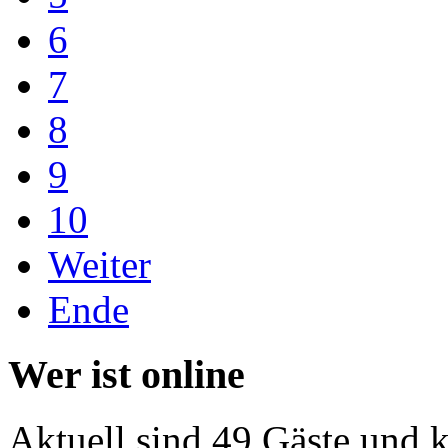
6
7
8
9
10
Weiter
Ende
Wer ist online
Aktuell sind 49 Gäste und k