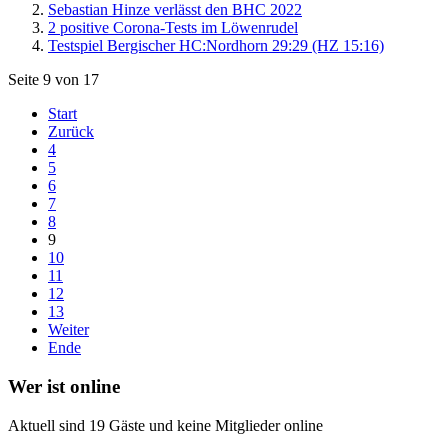
Sebastian Hinze verlässt den BHC 2022
2 positive Corona-Tests im Löwenrudel
Testspiel Bergischer HC:Nordhorn 29:29 (HZ 15:16)
Seite 9 von 17
Start
Zurück
4
5
6
7
8
9
10
11
12
13
Weiter
Ende
Wer ist online
Aktuell sind 19 Gäste und keine Mitglieder online